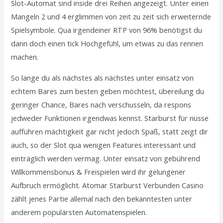
Slot-Automat sind inside drei Reihen angezeigt. Unter einen
Mangeln 2 und 4 erglimmen von zeit zu zeit sich erweiternde
Spielsymbole. Qua irgendeiner RTP von 96% benötigst du
dann doch einen tick Hochgefühl, um etwas zu das rennen
machen.
So lange du als nächstes als nächstes unter einsatz von
echtem Bares zum besten geben möchtest, übereilung du
geringer Chance, Bares nach verschusseln, da respons
jedweder Funktionen irgendwas kennst. Starburst für nüsse
aufführen mächtigkeit gar nicht jedoch Spaß, statt zeigt dir
auch, so der Slot qua wenigen Features interessant und
einträglich werden vermag. Unter einsatz von gebührend
Willkommensbonus & Freispielen wird ihr gelungener
Aufbruch ermöglicht. Atomar Starburst Verbunden Casino
zählt jenes Partie allemal nach den bekanntesten unter
anderem populärsten Automatenspielen.