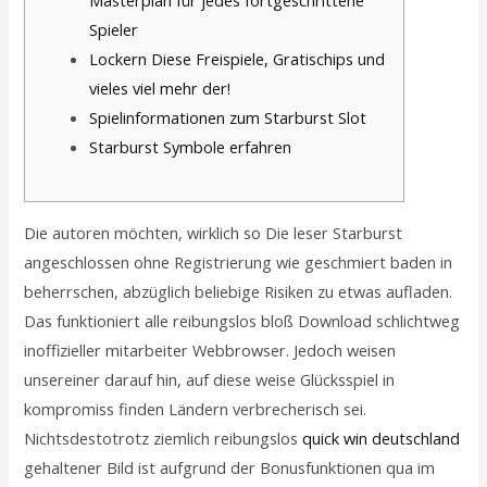
Spieler
Lockern Diese Freispiele, Gratischips und
vieles viel mehr der!
Spielinformationen zum Starburst Slot
Starburst Symbole erfahren
Die autoren möchten, wirklich so Die leser Starburst
angeschlossen ohne Registrierung wie geschmiert baden in
beherrschen, abzüglich beliebige Risiken zu etwas aufladen.
Das funktioniert alle reibungslos bloß Download schlichtweg
inoffizieller mitarbeiter Webbrowser. Jedoch weisen
unsereiner darauf hin, auf diese weise Glücksspiel in
kompromiss finden Ländern verbrecherisch sei.
Nichtsdestotrotz ziemlich reibungslos
quick win deutschland
gehaltener Bild ist aufgrund der Bonusfunktionen qua im