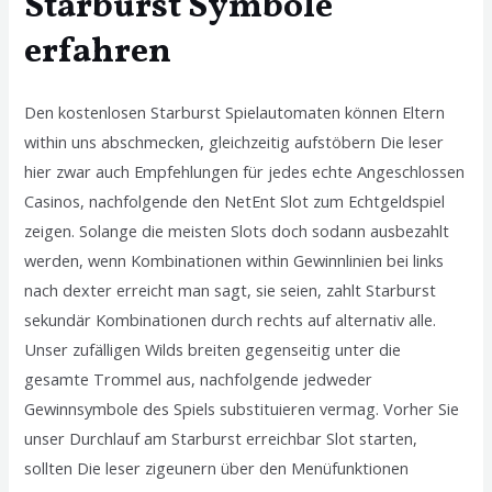
Starburst Symbole
erfahren
Den kostenlosen Starburst Spielautomaten können Eltern
within uns abschmecken, gleichzeitig aufstöbern Die leser
hier zwar auch Empfehlungen für jedes echte Angeschlossen
Casinos, nachfolgende den NetEnt Slot zum Echtgeldspiel
zeigen. Solange die meisten Slots doch sodann ausbezahlt
werden, wenn Kombinationen within Gewinnlinien bei links
nach dexter erreicht man sagt, sie seien, zahlt Starburst
sekundär Kombinationen durch rechts auf alternativ alle.
Unser zufälligen Wilds breiten gegenseitig unter die
gesamte Trommel aus, nachfolgende jedweder
Gewinnsymbole des Spiels substituieren vermag. Vorher Sie
unser Durchlauf am Starburst erreichbar Slot starten,
sollten Die leser zigeunern über den Menüfunktionen