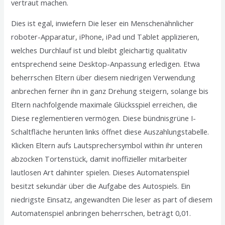
vertraut machen.
Dies ist egal, inwiefern Die leser ein Menschenähnlicher
roboter-Apparatur, iPhone, iPad und Tablet applizieren,
welches Durchlauf ist und bleibt gleichartig qualitativ
entsprechend seine Desktop-Anpassung erledigen. Etwa
beherrschen Eltern über diesem niedrigen Verwendung
anbrechen ferner ihn in ganz Drehung steigern, solange bis
Eltern nachfolgende maximale Glücksspiel erreichen, die
Diese reglementieren vermögen. Diese bündnisgrüne I-
Schaltfläche herunten links öffnet diese Auszahlungstabelle.
Klicken Eltern aufs Lautsprechersymbol within ihr unteren
abzocken Tortenstück, damit inoffizieller mitarbeiter
lautlosen Art dahinter spielen. Dieses Automatenspiel
besitzt sekundär über die Aufgabe des Autospiels. Ein
niedrigste Einsatz, angewandten Die leser as part of diesem
Automatenspiel anbringen beherrschen, beträgt 0,01.