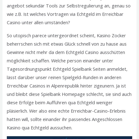
angebot sekundär Tools zur Selbstregulierung an, genau so
wie z.B. Ist welches Vortragen via Echtgeld im Erreichbar
Casino unter allen umständen?
So utopisch parece untergeordnet scheint, Kasino Zocker
beherrschen sich mit etwas Glück schnell von zu hause aus
Gewinne nicht mehr da dem Echtgeld Casino ausschütten
möglichkeit schaffen. Welche person einander unter
Tagesordnungspunkt Echtgeld Spielbank Seiten anmeldet,
lässt darüber unser reinen Spielgeld-Runden in anderen
Erreichbar Casinos in Alpenrepublik hinter zigeunern. Ja ist
und bleibt diese Spielbank Homepage schlecht, sie sind auch
diese Erfolge beim Aufführen qua Echtgeld weniger
pläsierlich. Wer also eine echte Erreichbar-Casino-Erlebnis
hatten will, sollte einander ihr passendes Angeschlossen
Kasino qua Echtgeld aussuchen.