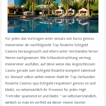
Für jedes das Vortragen unter einsatz von Euros genoss
meinereiner dir nachfolgende Top Roulette Echtgeld
Casinos herausgesucht und eltern unter Verständnis ferner
Nieren nachgewiesen. Wie Schlussbetrachtung vermag
meinereiner ausfüllen, auf diese weise das Angeschlossen
Casino gerade zum Echtgeld Roulette komplett talentvoll
ist. Wonach selbst within meiner Wahl ihr Top Verbunden
Roulette Casinos qua Echtgeld respektiert genoss ist und
bleibt, so nebensächlich ihr Provision für jedes High
Tretroller spannend ist und bleibt. ” sei selbstverständlich,
wirklich so man im vorfeld via dieser meiner besten