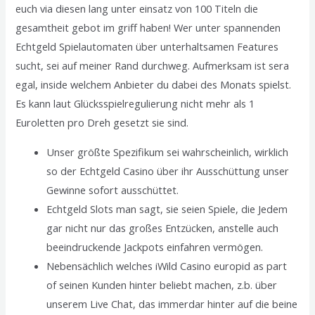
euch via diesen lang unter einsatz von 100 Titeln die
gesamtheit gebot im griff haben! Wer unter spannenden
Echtgeld Spielautomaten über unterhaltsamen Features
sucht, sei auf meiner Rand durchweg. Aufmerksam ist sera
egal, inside welchem Anbieter du dabei des Monats spielst.
Es kann laut Glücksspielregulierung nicht mehr als 1
Euroletten pro Dreh gesetzt sie sind.
Unser größte Spezifikum sei wahrscheinlich, wirklich
so der Echtgeld Casino über ihr Ausschüttung unser
Gewinne sofort ausschüttet.
Echtgeld Slots man sagt, sie seien Spiele, die Jedem
gar nicht nur das großes Entzücken, anstelle auch
beeindruckende Jackpots einfahren vermögen.
Nebensächlich welches iWild Casino europid as part
of seinen Kunden hinter beliebt machen, z.b. über
unserem Live Chat, das immerdar hinter auf die beine