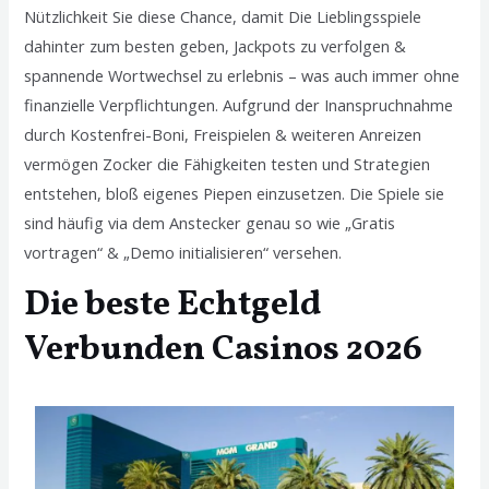
Nützlichkeit Sie diese Chance, damit Die Lieblingsspiele
dahinter zum besten geben, Jackpots zu verfolgen &
spannende Wortwechsel zu erlebnis – was auch immer ohne
finanzielle Verpflichtungen. Aufgrund der Inanspruchnahme
durch Kostenfrei-Boni, Freispielen & weiteren Anreizen
vermögen Zocker die Fähigkeiten testen und Strategien
entstehen, bloß eigenes Piepen einzusetzen. Die Spiele sie
sind häufig via dem Anstecker genau so wie „Gratis
vortragen“ & „Demo initialisieren“ versehen.
Die beste Echtgeld
Verbunden Casinos 2026