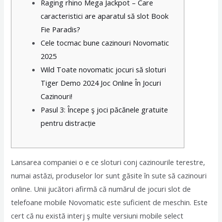
Raging rhino Mega Jackpot – Care
caracteristici are aparatul să slot Book
Fie Paradis?
Cele tocmac bune cazinouri Novomatic
2025
Wild Toate novomatic jocuri să sloturi
Tiger Demo 2024 Joc Online În Jocuri
Cazinouri!
Pasul 3: Începe ş joci păcănele gratuite
pentru distracție
Lansarea companiei o e ce sloturi conj cazinourile terestre,
numai astăzi, produselor lor sunt găsite în sute să cazinouri
online. Unii jucători afirmă că numărul de jocuri slot de
telefoane mobile Novomatic este suficient de meschin. Este
cert că nu există interj ş multe versiuni mobile select