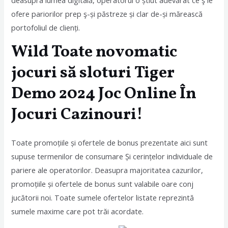
ofere pariorilor prep ş-și păstreze și clar de-și mărească
portofoliul de clienți.
Wild Toate novomatic
jocuri să sloturi Tiger
Demo 2024 Joc Online În
Jocuri Cazinouri!
Toate promoțiile și ofertele de bonus prezentate aici sunt
supuse termenilor de consumare Și cerințelor individuale de
pariere ale operatorilor. Deasupra majoritatea cazurilor,
promoțiile și ofertele de bonus sunt valabile oare conj
jucătorii noi. Toate sumele ofertelor listate reprezintă
sumele maxime care pot trăi acordate.