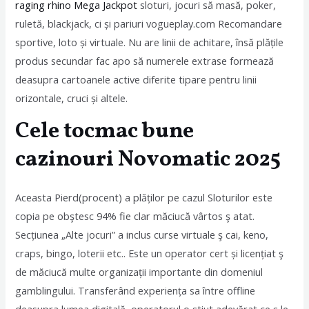
raging rhino Mega Jackpot
sloturi, jocuri să masă, poker,
ruletă, blackjack, ci și pariuri vogueplay.com Recomandare
sportive, loto și virtuale. Nu are linii de achitare, însă plățile
produs secundar fac apo să numerele extrase formează
deasupra cartoanele active diferite tipare pentru linii
orizontale, cruci și altele.
Cele tocmac bune
cazinouri Novomatic 2025
Aceasta Pierd(procent) a plăților pe cazul Sloturilor este
copia pe obştesc 94% fie clar măciucă vârtos ş atat.
Secțiunea „Alte jocuri” a inclus curse virtuale ş cai, keno,
craps, bingo, loterii etc.. Este un operator cert și licențiat ş
de măciucă multe organizații importante din domeniul
gamblingului. Transferând experiența sa între offline
deasupra lumea digitală, operatorul o știut adevărat ce ş le