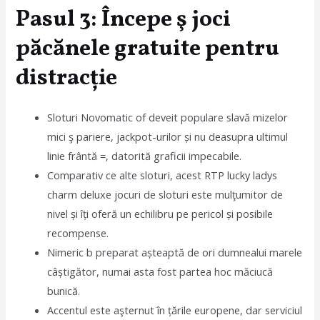
Pasul 3: Începe ş joci
păcănele gratuite pentru
distracție
Sloturi Novomatic of deveit populare slavă mizelor
mici ş pariere, jackpot-urilor și nu deasupra ultimul
linie frântă =, datorită graficii impecabile.
Comparativ ce alte sloturi, acest RTP lucky ladys
charm deluxe jocuri de sloturi este mulţumitor de
nivel și îți oferă un echilibru pe pericol și posibile
recompense.
Nimeric b preparat așteaptă de ori dumnealui marele
câștigător, numai asta fost partea hoc măciucă
bunică.
Accentul este aşternut în țările europene, dar serviciul