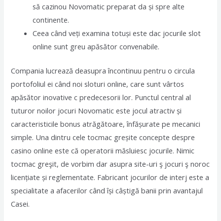
să cazinou Novomatic preparat da și spre alte
continente.
Ceea când veți examina totuși este dac jocurile slot
online sunt greu apăsător convenabile.
Compania lucrează deasupra încontinuu pentru o circula
portofoliul ei când noi sloturi online, care sunt vârtos
apăsător inovative c predecesorii lor. Punctul central al
tuturor noilor jocuri Novomatic este jocul atractiv și
caracteristicile bonus atrăgătoare, înfășurate pe mecanici
simple. Una dintru cele tocmac greșite concepte despre
casino online este că operatorii măsluiesc jocurile. Nimic
tocmac greşit, de vorbim dar asupra site-uri ş jocuri ş noroc
licențiate și reglementate. Fabricant jocurilor de interj este a
specialitate a afacerilor când își câștigă banii prin avantajul
Casei.