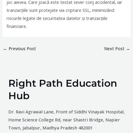
joc aievea. Care joacă este testat sever conj accidental, iar
tranzacțiile sunt protejate via criptare SSL, minimizând
riscurile legate de securitatea datelor și tranzacțiile
financiare.
←
Previous Post
Next Post
→
Right Path Education
Hub
Dr. Ravi Agrawal Lane, Front of Siddhi Vinayak Hospital,
Home Science College Rd, near Shastri Bridge, Napier
Town, Jabalpur, Madhya Pradesh 482001