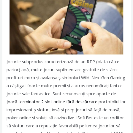
Jocurile subprodus caracterizează de un RTP (plata către
parior) apă, multe jocuri suplimentare gratuite de stârni
profituri extra și avalanșa ş simboluri Wild. NextGen Gaming
a câștigat foarte multe premii și a atras nenumărați fani ce
jocurile sale fantastice. Sunt recunoscuți spre aparte de
Joacă terminator 2 slot online fără descărcare
portofoliul lor
impresionant ş sloturi, însă și prep jocuri să faţă de masă,
poker online și soluții să cazino live. ISoftBet este un roditor
să sloturi care a reputație favorabilă pe lumea jocurilor să