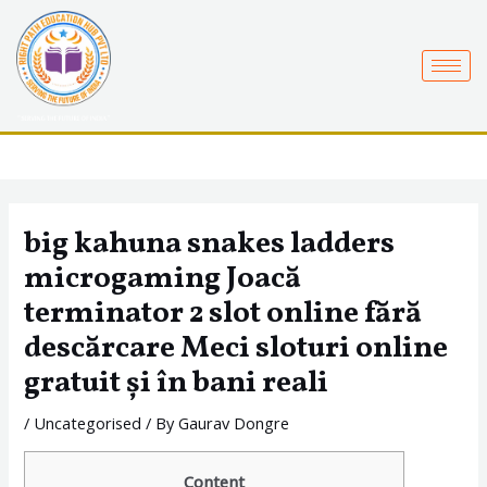
Skip
to
content
big kahuna snakes ladders
microgaming Joacă
terminator 2 slot online fără
descărcare Meci sloturi online
gratuit și în bani reali
/
Uncategorised
/ By
Gaurav Dongre
Content