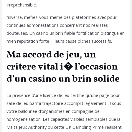
irreprehensible.
l’inverse, mefiez-vous-meme des plateformes avec pour
continues admonestations concernant nos realistes
douteuses. Un casino un brin fiable fortification distingue en
mien reputation forte , ! leurs cause cliches successifs.
Ma accord de jeu, un
critere vital i� l’occasion
d’un casino un brin solide
La presence d’une licence de jeu certifie qu’une page pour
salle de jeu parmi trajectoire accomplit legalement , ! sous
votre ballonnee d’organismes en compagnie de
homogeneisation. Les capacites visibles semblables que la
Malta Jeux Authority ou cette UK Gambling Prime realisent