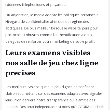
rdonnees telephoniques et payantes.
Du adjonction, le media adopte les politiques certaines a
l�egard de confidentialite ainsi que de regime des
abdiquees. De plus meilleur lorsque le website jouis pour
protocoles robustes comme l’authentification a deux
delegues de renforcer votre marketing de votre profit.
Leurs examens visibles
nos salle de jeu chez ligne
precises
Les meilleurs casinos quelque peu dignes de confiance
cloison soumettent sur des examens adaptes avec signaler
leur union derriere notre transparence ou la amitie des
joueurs. Des lieux independants si bons qu’eCOGRA ou iTech