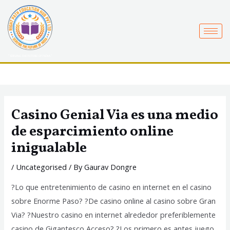
Skip
to
content
Casino Genial Via es una medio
de esparcimiento online
inigualable
/
Uncategorised
/ By
Gaurav Dongre
?Lo que entretenimiento de casino en internet en el casino
sobre Enorme Paso? ?De casino online al casino sobre Gran
Via? ?Nuestro casino en internet alrededor preferiblemente
casino de Gigantesco Acceso? ?Los primero es antes juego