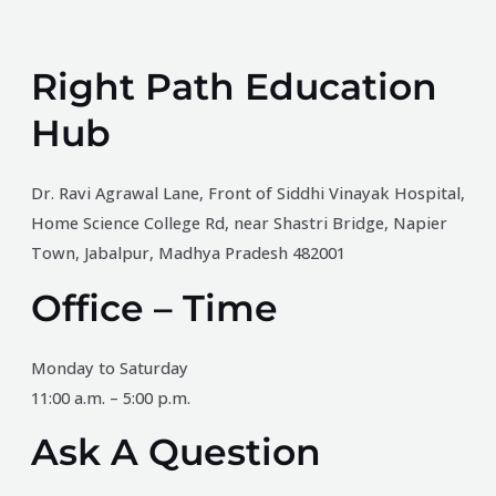
Right Path Education
Hub
Dr. Ravi Agrawal Lane, Front of Siddhi Vinayak Hospital,
Home Science College Rd, near Shastri Bridge, Napier
Town, Jabalpur, Madhya Pradesh 482001
Office – Time
Monday to Saturday
11:00 a.m. – 5:00 p.m.
Ask A Question